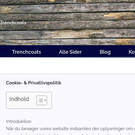
Gå
til
indholdet
Trenchcoats
Trenchcoats
Alle Sider
Blog
Ko
Cookie- & Privatlivspolitik
Indhold
Introduktion
Når du besøger vores website indsamles der oplysninger om dig