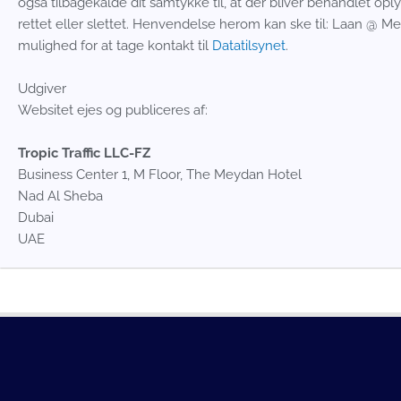
også tilbagekalde dit samtykke til, at der bliver behandlet oply
rettet eller slettet. Henvendelse herom kan ske til: Laan @ M
mulighed for at tage kontakt til
Datatilsynet
.
Udgiver
Websitet ejes og publiceres af:
Tropic Traffic LLC-FZ
Business Center 1, M Floor, The Meydan Hotel
Nad Al Sheba
Dubai
UAE