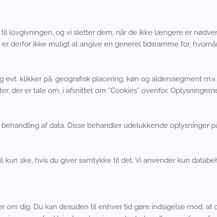
d til lovgivningen, og vi sletter dem, når de ikke længere er nød
r derfor ikke muligt at angive en generel tidsramme for, hvornår
vt. klikker på, geografisk placering, køn og alderssegment m.v. vi
er, der er tale om, i afsnittet om ”Cookies” ovenfor. Oplysningern
og behandling af data. Disse behandler udelukkende oplysninger 
 kun ske, hvis du giver samtykke til det. Vi anvender kun databeha
ndler om dig. Du kan desuden til enhver tid gøre indsigelse mod, a