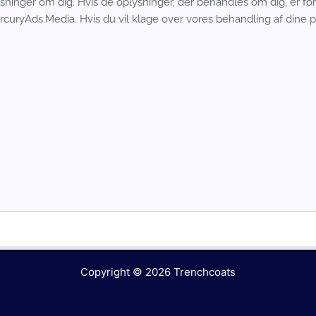
sninger om dig. Hvis de oplysninger, der behandles om dig, er forke
ercuryAds.Media. Hvis du vil klage over vores behandling af dine 
Copyright © 2026
Trenchcoats