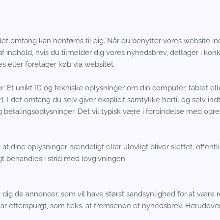
andet omfang kan henføres til dig. Når du benytter vores website 
af indhold, hvis du tilmelder dig vores nyhedsbrev, deltager i kon
s eller foretager køb via websitet.
: Et unikt ID og tekniske oplysninger om din computer, tablet ell
r). I det omfang du selv giver eksplicit samtykke hertil og selv in
talingsoplysninger. Det vil typisk være i forbindelse med oprett
t dine oplysninger hændeligt eller ulovligt bliver slettet, offentligg
 behandles i strid med lovgivningen.
 dig de annoncer, som vil have størst sandsynlighed for at være re
har efterspurgt, som f.eks. at fremsende et nyhedsbrev. Herudover