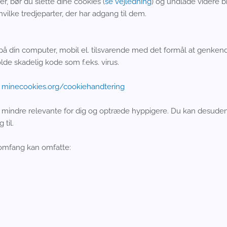
r, bør du slette dine cookies (
se vejledning
) og undlade videre b
vilke tredjeparter, der har adgang til dem.
å din computer, mobil el. tilsvarende med det formål at genkende
lde skadelig kode som f.eks. virus.
:
minecookies.org/cookiehandtering
ve mindre relevante for dig og optræde hyppigere. Du kan desuden 
 til.
e omfang kan omfatte: