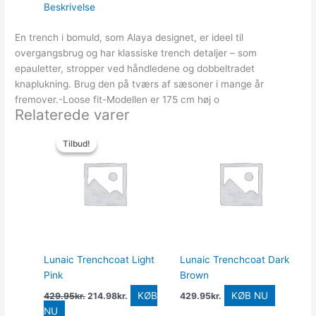
Beskrivelse
En trench i bomuld, som Alaya designet, er ideel til
overgangsbrug og har klassiske trench detaljer – som
epauletter, stropper ved håndledene og dobbeltradet
knaplukning. Brug den på tværs af sæsoner i mange år
fremover.-Loose fit-Modellen er 175 cm høj o
Relaterede varer
Den
Den
oprindelige
aktuelle
Tilbud!
Tilbud!
pris
pris
var:
er:
429.95kr..
214.98kr..
Lunaic Trenchcoat Light
Lunaic Trenchcoat Dark
Pink
Brown
KØB
KØB NU
429.95
kr.
214.98
kr.
429.95
kr.
NU