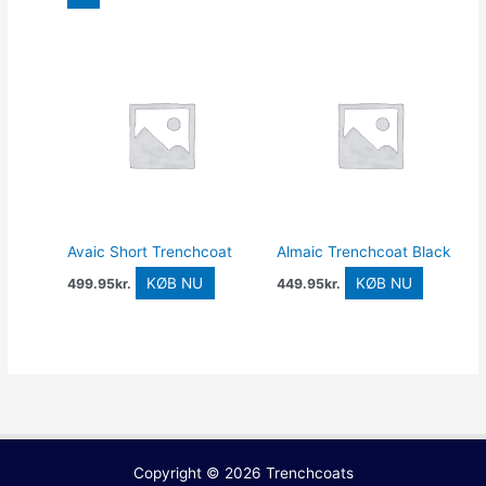
Avaic Short Trenchcoat
Almaic Trenchcoat Black
KØB NU
KØB NU
499.95
kr.
449.95
kr.
Copyright © 2026
Trenchcoats