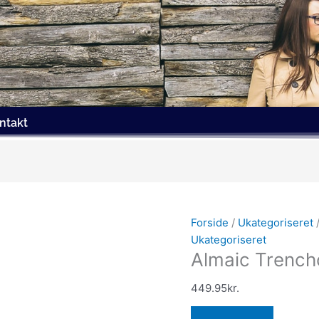
ntakt
Forside
/
Ukategoriseret
/
Ukategoriseret
Almaic Trench
449.95
kr.