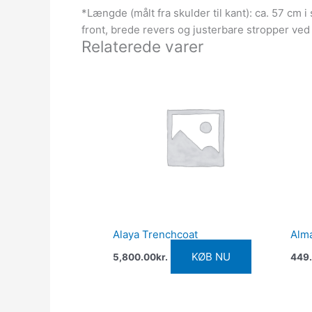
*Længde (målt fra skulder til kant): ca. 57 cm 
front, brede revers og justerbare stropper ved
Relaterede varer
Alaya Trenchcoat
Alma
KØB NU
5,800.00
kr.
449