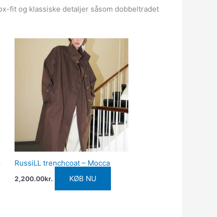
ox-fit og klassiske detaljer såsom dobbeltradet
–
RussiLL trenchcoat – Mocca
KØB NU
2,200.00
kr.