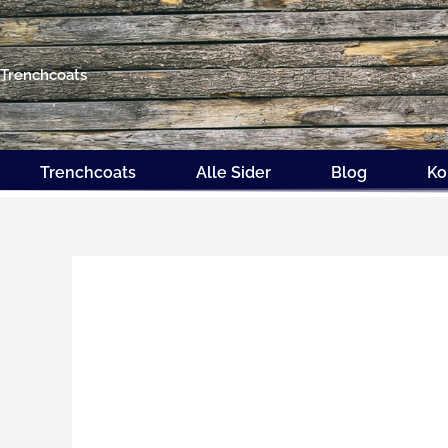
Gå
til
indholdet
Trenchcoats
Trenchcoats
Alle Sider
Blog
Ko