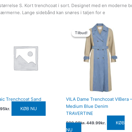
i størrelse S. Kort trenchcoat i sort. Designet med en moderne b
 ærmerne. Lange sidebånd kan snøres i taljen for e
Den
Den
oprindelige
aktuelle
Tilbud!
Tilbud!
pris
pris
var:
er:
899.98kr..
449.99kr..
ic Trenchcoat Sand
VILA Dame Trenchcoat VIBera 
Medium Blue Denim
KØB NU
.95
kr.
TRAVERTINE
KØB
899.98
kr.
449.99
kr.
NU